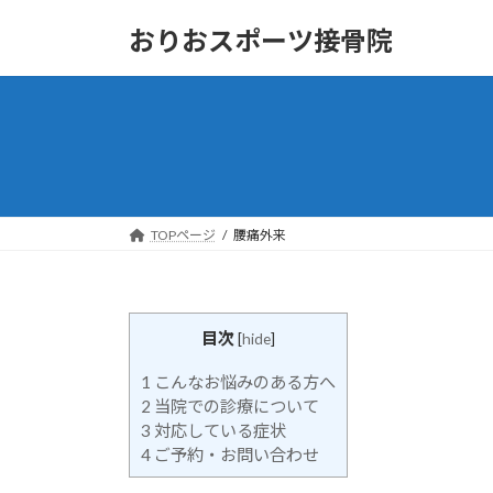
コ
ナ
おりおスポーツ接骨院
ン
ビ
テ
ゲ
ン
ー
ツ
シ
へ
ョ
ス
ン
キ
に
ッ
移
TOPページ
腰痛外来
プ
動
目次
[
hide
]
1
こんなお悩みのある方へ
2
当院での診療について
3
対応している症状
4
ご予約・お問い合わせ