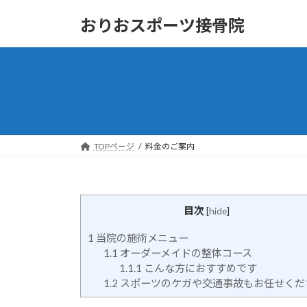
コ
ナ
おりおスポーツ接骨院
ン
ビ
テ
ゲ
ン
ー
ツ
シ
へ
ョ
ス
ン
キ
に
ッ
移
TOPページ
料金のご案内
プ
動
目次
[
hide
]
1
当院の施術メニュー
1.1
オーダーメイドの整体コース
1.1.1
こんな方におすすめです
1.2
スポーツのケガや交通事故もお任せくだ